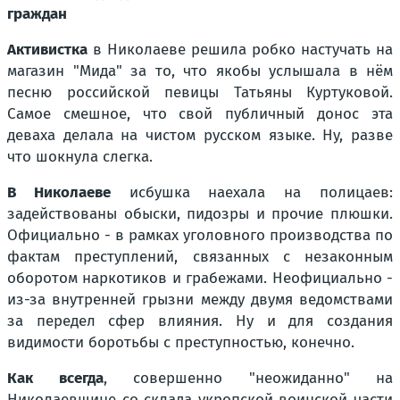
граждан
Активистка
в Николаеве решила робко настучать на
магазин "Мида" за то, что якобы услышала в нём
песню российской певицы Татьяны Куртуковой.
Самое смешное, что свой публичный донос эта
деваха делала на чистом русском языке. Ну, разве
что шокнула слегка.
В Николаеве
исбушка наехала на полицаев:
задействованы обыски, пидозры и прочие плюшки.
Официально - в рамках уголовного производства по
фактам преступлений, связанных с незаконным
оборотом наркотиков и грабежами. Неофициально -
из-за внутренней грызни между двумя ведомствами
за передел сфер влияния. Ну и для создания
видимости боротьбы с преступностью, конечно.
Как всегда
, совершенно "неожиданно" на
Николаевщине со склада укропской воинской части