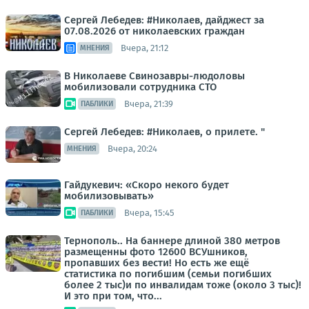
Сергей Лебедев: #Николаев, дайджест за
07.08.2026 от николаевских граждан
Вчера, 21:12
МНЕНИЯ
В Николаеве Свинозавры-людоловы
мобилизовали сотрудника СТО
Вчера, 21:39
ПАБЛИКИ
Сергей Лебедев: #Николаев, о прилете. "
Вчера, 20:24
МНЕНИЯ
Гайдукевич: «Скоро некого будет
мобилизовывать»
Вчера, 15:45
ПАБЛИКИ
Тернополь.. На баннере длиной 380 метров
размещенны фото 12600 ВСУшников,
пропавших без вести! Но есть же ещё
статистика по погибшим (семьи погибших
более 2 тыс)и по инвалидам тоже (около 3 тыс)!
И это при том, что...