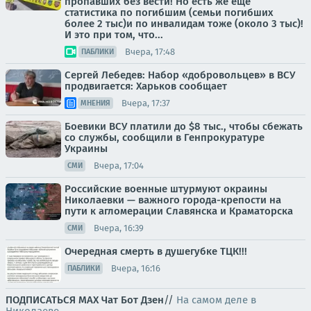
пропавших без вести! Но есть же ещё
статистика по погибшим (семьи погибших
более 2 тыс)и по инвалидам тоже (около 3 тыс)!
И это при том, что...
Вчера, 17:48
ПАБЛИКИ
Сергей Лебедев: Набор «добровольцев» в ВСУ
продвигается: Харьков сообщает
Вчера, 17:37
МНЕНИЯ
Боевики ВСУ платили до $8 тыс., чтобы сбежать
со службы, сообщили в Генпрокуратуре
Украины
Вчера, 17:04
СМИ
Российские военные штурмуют окраины
Николаевки — важного города-крепости на
пути к агломерации Славянска и Краматорска
Вчера, 16:39
СМИ
Очередная смерть в душегубке ТЦК!!!
Вчера, 16:16
ПАБЛИКИ
ПОДПИСАТЬСЯ
МАХ
Чат
Бот
Дзен
//
На самом деле в