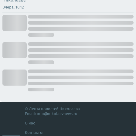
Николаеве
Вчера, 16:12
© Лента новостей Николаева
Email:
info@nikolaevnews.ru
О нас
Контакты