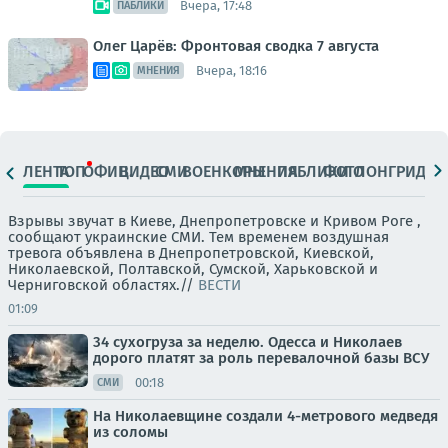
Вчера, 17:48
ПАБЛИКИ
Олег Царёв: Фронтовая сводка 7 августа
Вчера, 18:16
МНЕНИЯ
ЛЕНТА
ТОП
ОФИЦ.
ВИДЕО
СМИ
ВОЕНКОРЫ
МНЕНИЯ
ПАБЛИКИ
ФОТО
ЛОНГРИДЫ
Взрывы звучат в Киеве, Днепропетровске и Кривом Роге ,
сообщают украинские СМИ. Тем временем воздушная
тревога объявлена в Днепропетровской, Киевской,
Николаевской, Полтавской, Сумской, Харьковской и
Черниговской областях.//
ВЕСТИ
01:09
34 сухогруза за неделю. Одесса и Николаев
дорого платят за роль перевалочной базы ВСУ
00:18
СМИ
На Николаевщине создали 4-метрового медведя
из соломы