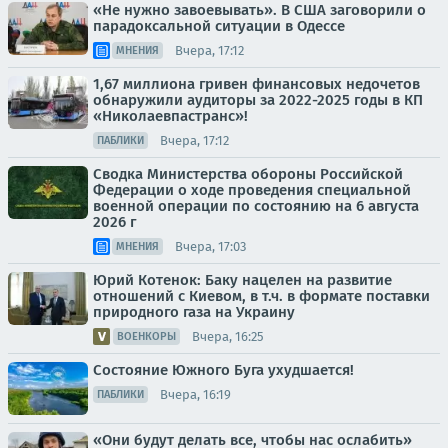
«Не нужно завоевывать». В США заговорили о
парадоксальной ситуации в Одессе
Вчера, 17:12
МНЕНИЯ
1,67 миллиона гривен финансовых недочетов
обнаружили аудиторы за 2022-2025 годы в КП
«Николаевпастранс»!
Вчера, 17:12
ПАБЛИКИ
Сводка Министерства обороны Российской
Федерации о ходе проведения специальной
военной операции по состоянию на 6 августа
2026 г
Вчера, 17:03
МНЕНИЯ
Юрий Котенок: Баку нацелен на развитие
отношений с Киевом, в т.ч. в формате поставки
природного газа на Украину
Вчера, 16:25
ВОЕНКОРЫ
Состояние Южного Буга ухудшается!
Вчера, 16:19
ПАБЛИКИ
«Они будут делать все, чтобы нас ослабить»