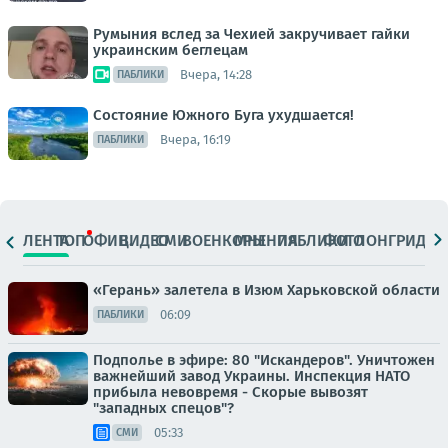
Румыния вслед за Чехией закручивает гайки
украинским беглецам
Вчера, 14:28
ПАБЛИКИ
Состояние Южного Буга ухудшается!
Вчера, 16:19
ПАБЛИКИ
ЛЕНТА
ТОП
ОФИЦ.
ВИДЕО
СМИ
ВОЕНКОРЫ
МНЕНИЯ
ПАБЛИКИ
ФОТО
ЛОНГРИДЫ
«Герань» залетела в Изюм Харьковской области
06:09
ПАБЛИКИ
Подполье в эфире: 80 "Искандеров". Уничтожен
важнейший завод Украины. Инспекция НАТО
прибыла невовремя - Скорые вывозят
"западных спецов"?
05:33
СМИ