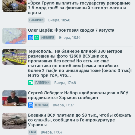
«Эрса Груп» выплатить государству рекордные
3,8 млрд грн!!! за фиктивный экспорт масла и
шрота
Вчера, 18:46
ПАБЛИКИ
Олег Царёв: Фронтовая сводка 7 августа
Вчера, 18:16
МНЕНИЯ
Тернополь.. На баннере длиной 380 метров
размещенны фото 12600 ВСУшников,
пропавших без вести! Но есть же ещё
статистика по погибшим (семьи погибших
более 2 тыс)и по инвалидам тоже (около 3 тыс)!
И это при том, что...
Вчера, 17:48
ПАБЛИКИ
Сергей Лебедев: Набор «добровольцев» в ВСУ
продвигается: Харьков сообщает
Вчера, 17:37
МНЕНИЯ
Боевики ВСУ платили до $8 тыс., чтобы сбежать
со службы, сообщили в Генпрокуратуре
Украины
Вчера, 17:04
СМИ