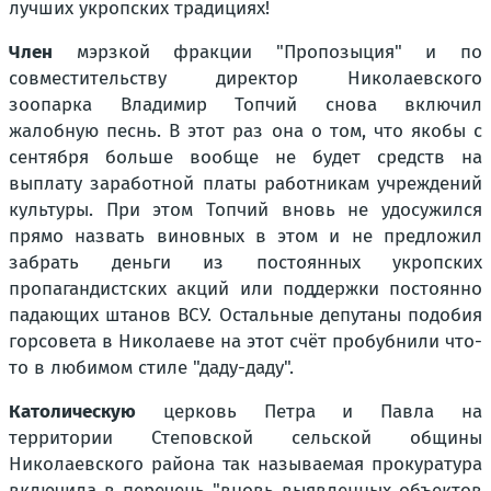
лучших укропских традициях!
Член
мэрзкой фракции "Пропозыция" и по
совместительству директор Николаевского
зоопарка Владимир Топчий снова включил
жалобную песнь. В этот раз она о том, что якобы с
сентября больше вообще не будет средств на
выплату заработной платы работникам учреждений
культуры. При этом Топчий вновь не удосужился
прямо назвать виновных в этом и не предложил
забрать деньги из постоянных укропских
пропагандистских акций или поддержки постоянно
падающих штанов ВСУ. Остальные депутаны подобия
горсовета в Николаеве на этот счёт пробубнили что-
то в любимом стиле "даду-даду".
Католическую
церковь Петра и Павла на
территории Степовской сельской общины
Николаевского района так называемая прокуратура
включила в перечень "вновь выявленных объектов