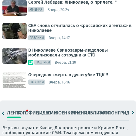
Сергей Лебедев: #Николаев, о прилете. "
Вчера, 20:24
МНЕНИЯ
СБУ снова отчиталась о «российских агентах» в
Николаеве
Вчера, 14:17
ПАБЛИКИ
В Николаеве Свинозавры-людоловы
мобилизовали сотрудника СТО
Вчера, 21:39
ПАБЛИКИ
Очередная смерть в душегубке ТЦК!!!
Вчера, 16:16
ПАБЛИКИ
ЛЕНТА
ТОП
ОФИЦ.
ВИДЕО
СМИ
ВОЕНКОРЫ
МНЕНИЯ
ПАБЛИКИ
ФОТО
ЛОНГРИДЫ
Взрывы звучат в Киеве, Днепропетровске и Кривом Роге ,
сообщают украинские СМИ. Тем временем воздушная