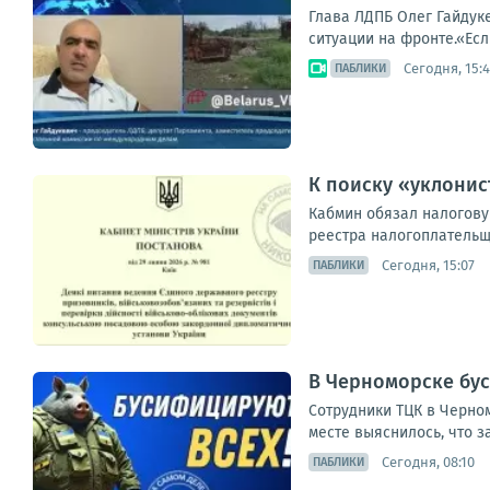
Глава ЛДПБ Олег Гайдук
ситуации на фронте.«Ес
Сегодня, 15:
ПАБЛИКИ
К поиску «уклони
Кабмин обязал налогову
реестра налогоплательщ
Сегодня, 15:07
ПАБЛИКИ
В Черноморске бу
Сотрудники ТЦК в Черном
месте выяснилось, что з
Сегодня, 08:10
ПАБЛИКИ