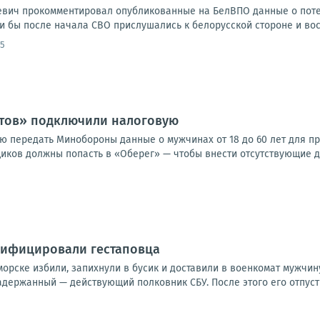
евич прокомментировал опубликованные на БелВПО данные о поте
ли бы после начала СВО прислушались к белорусской стороне и во
45
стов» подключили налоговую
ю передать Минобороны данные о мужчинах от 18 до 60 лет для пр
иков должны попасть в «Оберег» — чтобы внести отсутствующие да
сифицировали гестаповца
орске избили, запихнули в бусик и доставили в военкомат мужчину,
адержанный — действующий полковник СБУ. После этого его отпусти