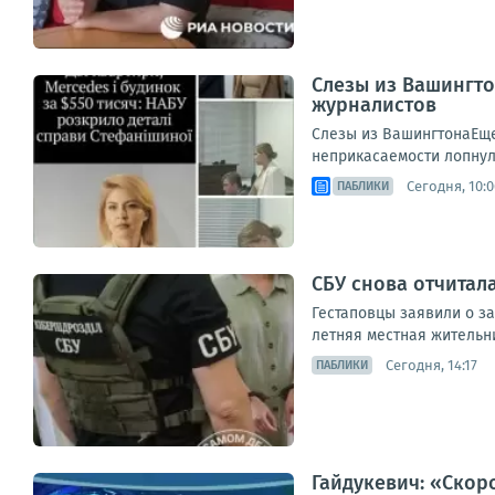
Слезы из Вашингто
журналистов
Слезы из ВашингтонаЕще
неприкасаемости лопнула
Сегодня, 10:0
ПАБЛИКИ
СБУ снова отчитал
Гестаповцы заявили о з
летняя местная жительн
Сегодня, 14:17
ПАБЛИКИ
Гайдукевич: «Скор