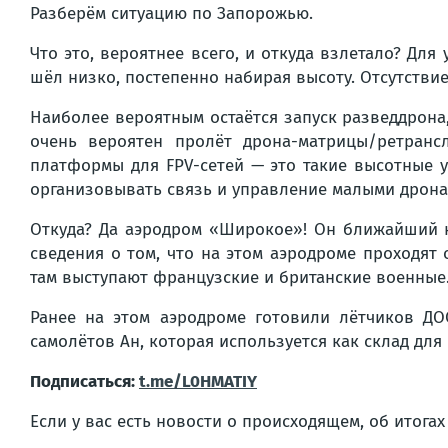
Разберём ситуацию по Запорожью.
Что это, вероятнее всего, и откуда взлетало? Д
шёл низко, постепенно набирая высоту. Отсутстви
Наиболее вероятным остаётся запуск разведдрона
очень вероятен пролёт дрона-матрицы/ретранс
платформы для FPV-сетей — это такие высотные 
организовывать связь и управление малыми дрона
Откуда? Да аэродром «Широкое»! Он ближайший к
сведения о том, что на этом аэродроме проходят
там выступают французские и британские военные
Ранее на этом аэродроме готовили лётчиков ДОС
самолётов Ан, которая используется как склад дл
Подписаться:
t.me/L0HMATIY
Если у вас есть новости о происходящем, об итога