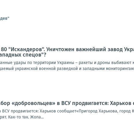
едев"
 80 "Искандеров". Уничтожен важнейший завод Ук
ападных спецов"?
нные удары по территории Украины – ракеты и дроны выбивают к
идаемый украинской военной разведкой и западными мониторингами
абор «добровольцев» в ВСУ продвигается: Харьков
 ВСУ продвигается: Харьков сообщает«Пригород Харькова, город Ю
т. Как-то так. Жопа...