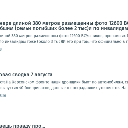
ннере длиной 380 метров размещенны фото 12600 В
бшим (семьи погибших более 2 тыс)и по инвалидам то
линой 380 метров размещенны фото 12600 ВСУшников, пропавших бе
по инвалидам тоже (около 3 тыс)!И это при том, что официально в г
8
вая сводка 7 августа
устаНа Херсонском фронте наши дронщики бьют по автомобилям, си
, выпустил 40 боеприпасов, данные о пострадавших уточняются.На 
8:16
наешь правду про…