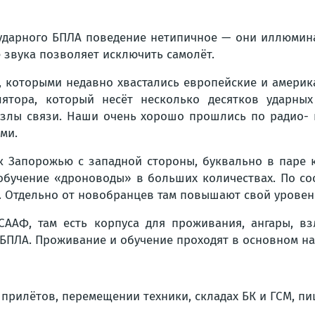
ля ударного БПЛА поведение нетипичное — они иллюми
е звука позволяет исключить самолёт.
, которыми недавно хвастались европейские и америк
лятора, который несёт несколько десятков ударны
узлы связи. Наши очень хорошо прошлись по радио- 
ми.
 Запорожью с западной стороны, буквально в паре ки
 обучение «дроноводы» в больших количествах. По с
. Отдельно от новобранцев там повышают свой уровен
ААФ, там есть корпуса для проживания, ангары, вз
я БПЛА. Проживание и обучение проходят в основном н
х прилётов, перемещении техники, складах БК и ГСМ, п