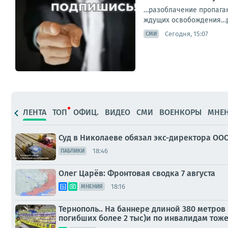
…разоблачение пропаган
ждущих освобождения…ре
Сегодня, 15:07
СМИ
ЛЕНТА
ТОП
ОФИЦ.
ВИДЕО
СМИ
ВОЕНКОРЫ
МНЕ
Суд в Николаеве обязал экс-директора ООО
18:46
ПАБЛИКИ
Олег Царёв: Фронтовая сводка 7 августа
18:16
МНЕНИЯ
Тернополь.. На баннере длиной 380 метров
погибших более 2 тыс)и по инвалидам тоже (о