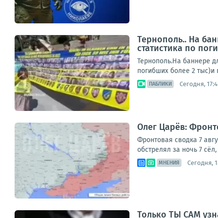
Тернополь.. На ба
статистика по поги
Тернополь.На баннере д
погибших более 2 тыс)и 
Сегодня, 17:4
ПАБЛИКИ
Олег Царёв: Фронто
Фронтовая сводка 7 авг
обстрелял за ночь 7 сёл
Сегодня, 1
МНЕНИЯ
Только ТЫ САМ уз