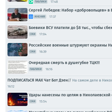
17:48
ПАБЛИКИ
Сергей Лебедев: Набор «добровольцев» в 
17:37
МНЕНИЯ
Боевики ВСУ платили до $8 тыс., чтобы сб
17:04
СМИ
Российские военные штурмуют окраины Ни
16:39
СМИ
Очередная смерть в душегубке ТЦК!!!
16:16
ПАБЛИКИ
ПОДПИСАТЬСЯ
МАХ
Чат
Бот
Дзен
//
На самом деле в Нико
16:12
Удары нанесены по целям в Николаевской 
15:54
СМИ