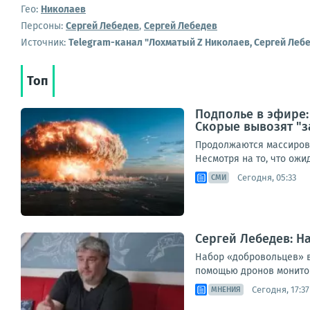
Гео:
Николаев
Персоны:
Сергей Лебедев
,
Сергей Лебедев
Источник:
Telegram-канал "Лохматый Z Николаев, Сергей Леб
Топ
Подполье в эфире:
Скорые вывозят "з
Продолжаются массирова
Несмотря на то, что ож
Сегодня, 05:33
СМИ
Сергей Лебедев: Н
Набор «добровольцев» в
помощью дронов мониторя
Сегодня, 17:37
МНЕНИЯ