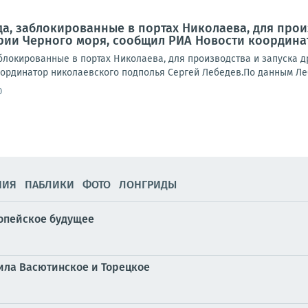
да, заблокированные в портах Николаева, для про
рии Черного моря, сообщил РИА Новости координа
аблокированные в портах Николаева, для производства и запуска 
рдинатор николаевского подполья Сергей Лебедев.По данным Лебед
0
НИЯ
ПАБЛИКИ
ФОТО
ЛОНГРИДЫ
опейское будущее
ила Васютинское и Торецкое