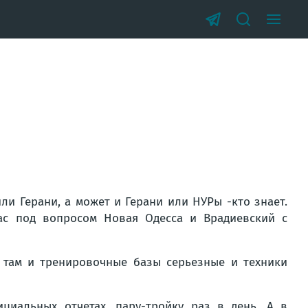
ли Герани, а может и Герани или НУРы -кто знает.
ас под вопросом Новая Одесса и Врадиевский с
о там и тренировочные базы серьезные и техники
циальных отчетах, пару-тройку раз в день. А в