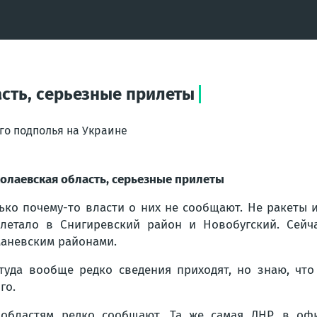
асть, серьезные прилеты
го подполья на Украине
олаевская область, серьезные прилеты
ько почему-то власти о них не сообщают. Не ракеты и
летало в Снигиревский район и Новобугский. Сейч
аневским районами.
туда вообще редко сведения приходят, но знаю, чт
го.
областям редко сообщают. Та же самая ДНР, в офи