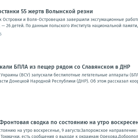
станки 55 жертв Волынской резни
х Островки и Воля-Островецкая завершили эксгумационные работ
 — 26 детей. По данным польского Института национальной памяти, 3
6
скали БПЛА из пещер рядом со Славянском в ДНР
Украины (ВСУ) запускали беспилотные летательные аппараты (БПЛ
сти Донецкой Народной Республики (ДНР). Об этом рассказал коор
Фронтовая сводка по состоянию на утро воскресень
тоянию на утро воскресенье, 9 августа:Запорожское направление:
Токмачки, есть сообщения о выходе к окраинам Орехова.Доброполь