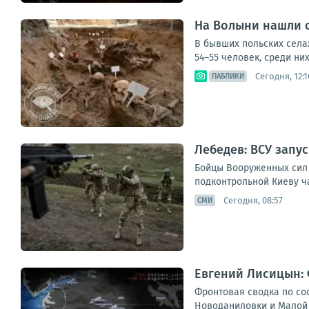
На Волыни нашли о
В бывших польских села
54–55 человек, среди них
Сегодня, 12:1
ПАБЛИКИ
Лебедев: ВСУ запу
Бойцы Вооруженных сил 
подконтрольной Киеву ча
Сегодня, 08:57
СМИ
Евгений Лисицын: 
Фронтовая сводка по сос
Новоданиловки и Малой 