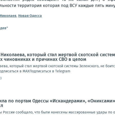
льности территория которая под ВСУ каждые пять мину
Николаев
,
Новая Одесса
едев"
ь Николаева, который стал жертвой скотской систем
х чиновниках и причинах СВО в целом
ева, который стал жертвой скотской системы Зеленского, не боит
одписаться в МАХПодписаться в Тelegram
3
ила по портам Одессы «Искандерами», «Ониксами»
сл
ны России сообщало, что были нанесены массированные удары по о