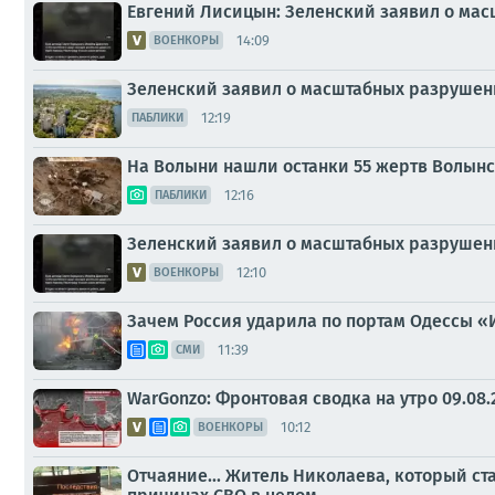
Евгений Лисицын: Зеленский заявил о мас
14:09
ВОЕНКОРЫ
Зеленский заявил о масштабных разрушени
12:19
ПАБЛИКИ
На Волыни нашли останки 55 жертв Волын
12:16
ПАБЛИКИ
Зеленский заявил о масштабных разрушен
12:10
ВОЕНКОРЫ
Зачем Россия ударила по портам Одессы «
11:39
СМИ
WarGonzo: Фронтовая сводка на утро 09.08.
10:12
ВОЕНКОРЫ
Отчаяние... Житель Николаева, который ст