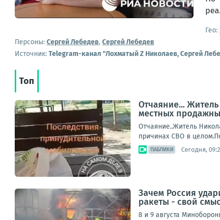
реа
Гео:
Персоны:
Сергей Лебедев
,
Сергей Лебедев
Источник:
Telegram-канал "Лохматый Z Николаев, Сергей Леб
Топ
Отчаяние... Жител
местных продажны
Отчаяние..Житель Никола
причинах СВО в целом.П
Сегодня, 09:2
ПАБЛИКИ
Зачем Россия удар
ракеты - свой смы
8 и 9 августа Миноборо