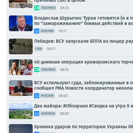
причинах СВО в целом
09:23
ПАБЛИКИ
Владислав Шурыгин: Турки готовятся (и в 
по "замораживанию" боевых действий в в
09:17
МНЕНИЯ
Лебедев: ВСУ запускали БПЛА из пещер ря
08:57
СМИ
40-дневная операция криворожского торч
08:18
ПАБЛИКИ
ВСУ используют суда, заблокированные в п
сообщил РИА Новости координатор никола
08:00
МНЕНИЯ
Два майора: #Обзорная #Сводка на утро 9 а
08:00
ПАБЛИКИ
Хроника ударов по территории Украины 08 а