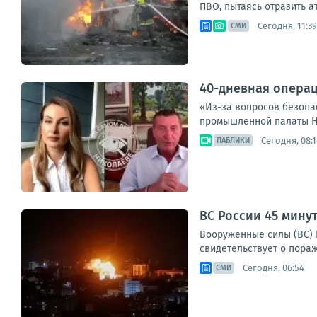
ПВО, пытаясь отразить а
Сегодня, 11:39
СМИ
40-дневная опера
«Из-за вопросов безопа
промышленной палаты Не
Сегодня, 08:1
ПАБЛИКИ
ВС России 45 мину
Вооруженные силы (ВС) Р
свидетельствует о пораж
Сегодня, 06:54
СМИ