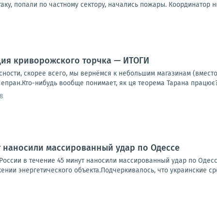
таку, попали по частному сектору, начались пожары. Координатор н
ция криворожского торчка — ИТОГИ
сности, скорее всего, мы вернёмся к небольшим магазинам (вмест
пран.Кто-нибудь вообще понимает, як ця теорема Тарана працює? 
8
т наносили массированный удар по Одессе
оссии в течение 45 минут наносили массированный удар по Одессе.
ении энергетического объекта.Подчеркивалось, что украинские ср