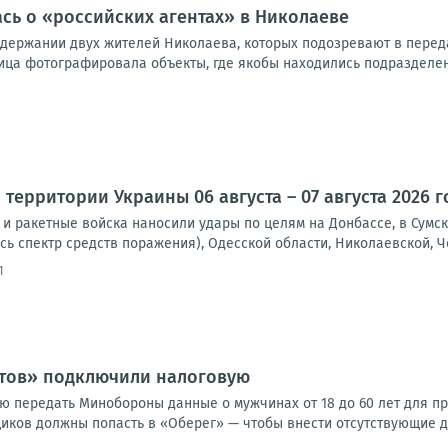
ась о «российских агентах» в Николаеве
адержании двух жителей Николаева, которых подозревают в передач
ица фотографировала объекты, где якобы находились подразделени
территории Украины 06 августа – 07 августа 2026 г
и ракетные войска наносили удары по целям на Донбассе, в Сумск
сь спектр средств поражения), Одесской области, Николаевской, Че
1
стов» подключили налоговую
ю передать Минобороны данные о мужчинах от 18 до 60 лет для пр
иков должны попасть в «Оберег» — чтобы внести отсутствующие да