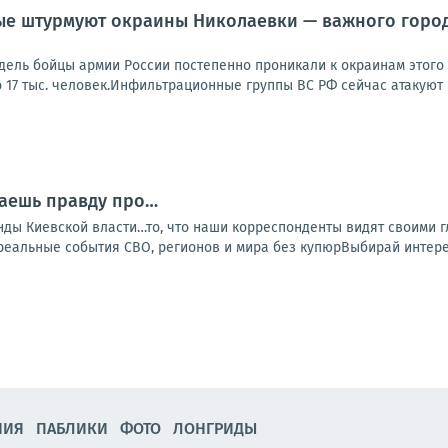
е штурмуют окраины Николаевки — важного города
дель бойцы армии России постепенно проникали к окраинам этого 
о 17 тыс. человек.Инфильтрационные группы ВС РФ сейчас атакуют в
наешь правду про…
ды Киевской власти…то, что наши корреспонденты видят своими гл
альные события СВО, регионов и мира без купюрВыбирай интерес
НИЯ
ПАБЛИКИ
ФОТО
ЛОНГРИДЫ