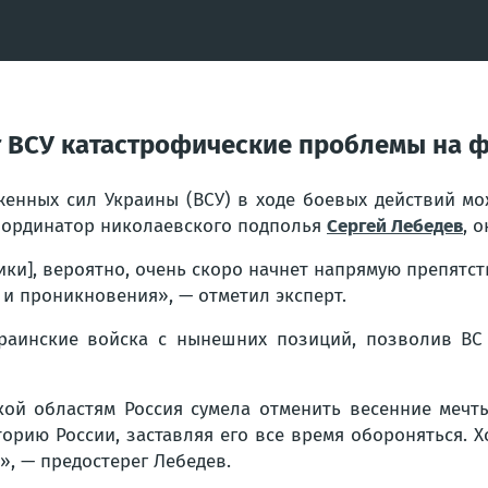
т ВСУ катастрофические проблемы на фр
енных сил Украины (ВСУ) в ходе боевых действий мо
координатор николаевского подполья
Сергей Лебедев
, 
ики], вероятно, очень скоро начнет напрямую препятс
 и проникновения», — отметил эксперт.
краинские войска с нынешних позиций, позволив ВС
кой областям Россия сумела отменить весенние мечт
торию России, заставляя его все время обороняться. 
, — предостерег Лебедев.