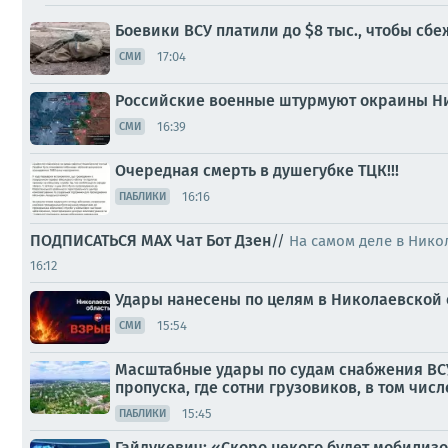
Боевики ВСУ платили до $8 тыс., чтобы сб
17:04
СМИ
Российские военные штурмуют окраины Ни
16:39
СМИ
Очередная смерть в душегубке ТЦК!!!
16:16
ПАБЛИКИ
ПОДПИСАТЬСЯ
МАХ
Чат
Бот
Дзен
//
На самом деле в Нико
16:12
Удары нанесены по целям в Николаевской 
15:54
СМИ
Масштабные удары по судам снабжения ВСУ 
пропуска, где сотни грузовиков, в том числ
15:45
ПАБЛИКИ
Гайдукевич: «Скоро некого будет мобилиз