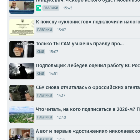
15:45
ПАБЛИКИ
К поиску «уклонистов» подключили налог
15:07
ПАБЛИКИ
Только ТЫ САМ узнаешь правду про…
15:07
СМИ
Подпольщик Лебедев оценил работу ВС Ро
14:51
СМИ
СБУ снова отчиталась о «российских агент
14:17
ПАБЛИКИ
Что читать, на кого подписаться в 2026-м?
12:40
ПАБЛИКИ
А вот и первые «достижения» николаевс
12:33
ПАБЛИКИ