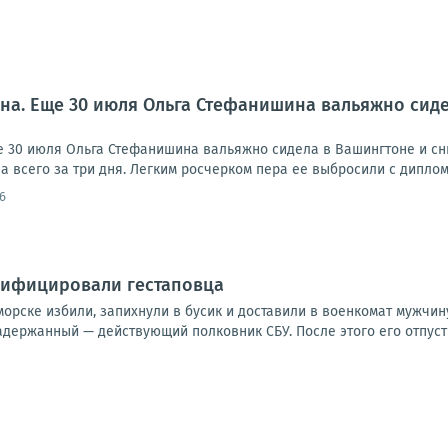
на. Еще 30 июля Ольга Стефанишина вальяжно сид
 30 июля Ольга Стефанишина вальяжно сидела в Вашингтоне и сн
 всего за три дня. Легким росчерком пера ее выбросили с диплом
6
сифицировали гестаповца
орске избили, запихнули в бусик и доставили в военкомат мужчину,
адержанный — действующий полковник СБУ. После этого его отпусти