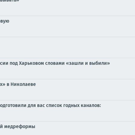
овую
ссии под Харьковом словами «зашли и выбили»
ах» в Николаеве
 Подготовили для вас список годных каналов:
кой медреформы