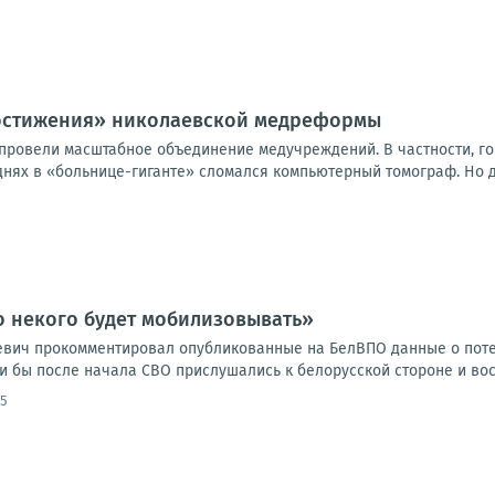
достижения» николаевской медреформы
е провели масштабное объединение медучреждений. В частности, г
днях в «больнице-гиганте» сломался компьютерный томограф. Но д
о некого будет мобилизовывать»
евич прокомментировал опубликованные на БелВПО данные о поте
ли бы после начала СВО прислушались к белорусской стороне и во
45