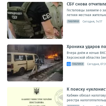
СБУ снова отчитал
Гестаповцы заявили о з
летняя местная жительн
Сегодня, 14:17
ПАБЛИКИ
Хроника ударов по 
Вчера днём и ночью ВКС 
Херсонской областях (ве
Сегодня, 07:3
ПАБЛИКИ
К поиску «уклони
Кабмин обязал налогову
реестра налогоплательщ