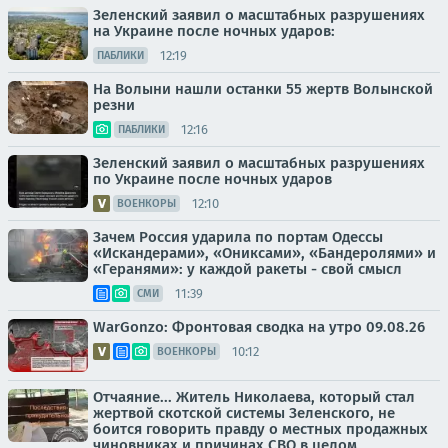
Зеленский заявил о масштабных разрушениях
на Украине после ночных ударов:
12:19
ПАБЛИКИ
На Волыни нашли останки 55 жертв Волынской
резни
12:16
ПАБЛИКИ
Зеленский заявил о масштабных разрушениях
по Украине после ночных ударов
12:10
ВОЕНКОРЫ
Зачем Россия ударила по портам Одессы
«Искандерами», «Ониксами», «Бандеролями» и
«Геранями»: у каждой ракеты - свой смысл
11:39
СМИ
WarGonzo: Фронтовая сводка на утро 09.08.26
10:12
ВОЕНКОРЫ
Отчаяние... Житель Николаева, который стал
жертвой скотской системы Зеленского, не
боится говорить правду о местных продажных
чиновниках и причинах СВО в целом