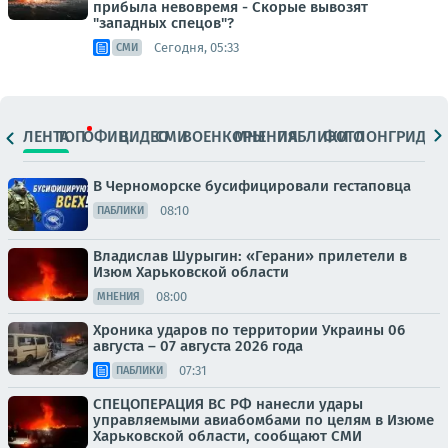
прибыла невовремя - Скорые вывозят
"западных спецов"?
Сегодня, 05:33
СМИ
ЛЕНТА
ТОП
ОФИЦ.
ВИДЕО
СМИ
ВОЕНКОРЫ
МНЕНИЯ
ПАБЛИКИ
ФОТО
ЛОНГРИДЫ
В Черноморске бусифицировали гестаповца
08:10
ПАБЛИКИ
Владислав Шурыгин: «Герани» прилетели в
Изюм Харьковской области
08:00
МНЕНИЯ
Хроника ударов по территории Украины 06
августа – 07 августа 2026 года
07:31
ПАБЛИКИ
СПЕЦОПЕРАЦИЯ ВС РФ нанесли удары
управляемыми авиабомбами по целям в Изюме
Харьковской области, сообщают СМИ