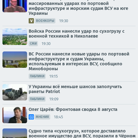
массированных ударах по портовой
инфраструктуре и морским судам ВСУ на юге
Украины
19:30
ВОЕНКОРЫ
Войска России нанесли удар по сухогрузу с
военной техникой в Николаеве
19:30
СМИ
ВС России нанесли новые удары по портовой
инфраструктуре и судам Украины,
используемым в интересах ВСУ, сообщило
Минобороны
19:15
ПАБЛИКИ
У Украины всё меньше шансов заполучить
ракеты Patriot
19:09
ПАБЛИКИ
Олег Царёв: Фронтовая сводка 8 августа
18:45
МНЕНИЯ
Судно типа «сухогруз», которое доставляло
военное имущество для ВСУ, поразили в Чёрном