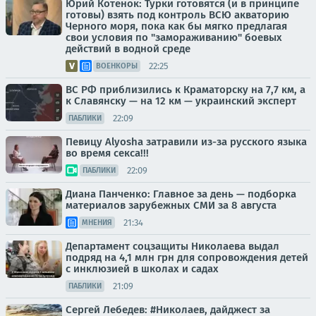
Юрий Котенок: Турки готовятся (и в принципе
готовы) взять под контроль ВСЮ акваторию
Черного моря, пока как бы мягко предлагая
свои условия по "замораживанию" боевых
действий в водной среде
22:25
ВОЕНКОРЫ
ВС РФ приблизились к Краматорску на 7,7 км, а
к Славянску — на 12 км — украинский эксперт
22:09
ПАБЛИКИ
Певицу Alyosha затравили из-за русского языка
во время секса!!!
22:09
ПАБЛИКИ
Диана Панченко: Главное за день — подборка
материалов зарубежных СМИ за 8 августа
21:34
МНЕНИЯ
Департамент соцзащиты Николаева выдал
подряд на 4,1 млн грн для сопровождения детей
с инклюзией в школах и садах
21:09
ПАБЛИКИ
Сергей Лебедев: #Николаев, дайджест за