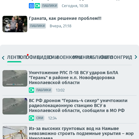
Сегодня, 10:38
ПАБЛИКИ
Граната, как решение проблем!!!
Вчера, 21:18
ПАБЛИКИ
ЛЕНТА
ТОП
ОФИЦ.
ВИДЕО
СМИ
ВОЕНКОРЫ
МНЕНИЯ
ПАБЛИКИ
ФОТО
ЛОНГРИДЫ
Уничтожение РЛС П-18 ВСУ ударом БпЛА
"Герань" в районе н.п. Новофедоровка
Николаевской области
13:02
ПАБЛИКИ
ВС РФ дроном "Герань-4 сикер" уничтожили
радиолокационную станцию ВСУ в
Николаевской области, сообщили в МО РФ
12:34
СМИ
Из-за высоких грунтовых вод на Намыве
невозможно строить подземные укрытия – мэр
Николаева