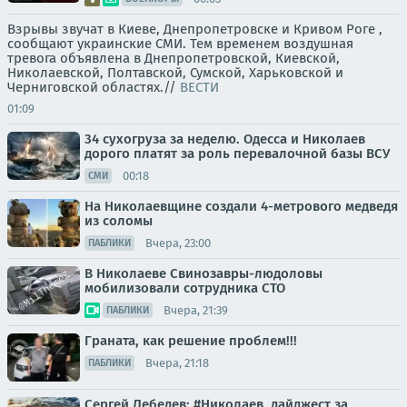
Взрывы звучат в Киеве, Днепропетровске и Кривом Роге ,
сообщают украинские СМИ. Тем временем воздушная
тревога объявлена в Днепропетровской, Киевской,
Николаевской, Полтавской, Сумской, Харьковской и
Черниговской областях.//
ВЕСТИ
01:09
34 сухогруза за неделю. Одесса и Николаев
дорого платят за роль перевалочной базы ВСУ
00:18
СМИ
На Николаевщине создали 4-метрового медведя
из соломы
Вчера, 23:00
ПАБЛИКИ
В Николаеве Свинозавры-людоловы
мобилизовали сотрудника СТО
Вчера, 21:39
ПАБЛИКИ
Граната, как решение проблем!!!
Вчера, 21:18
ПАБЛИКИ
Сергей Лебедев: #Николаев, дайджест за