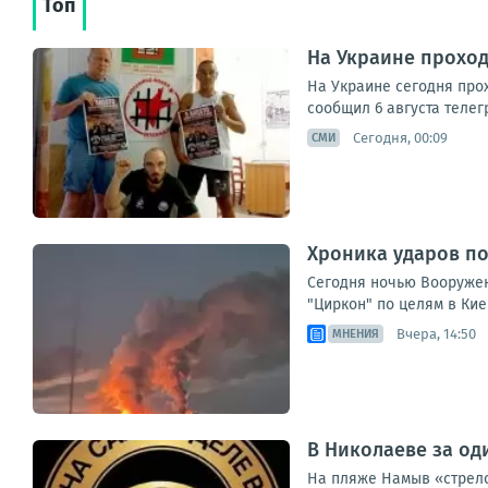
Топ
На Украине прохо
На Украине сегодня про
сообщил 6 августа телег
Сегодня, 00:09
СМИ
Хроника ударов по 
Сегодня ночью Вооружен
"Циркон" по целям в Кие
Вчера, 14:50
МНЕНИЯ
В Николаеве за од
На пляже Намыв «стрело