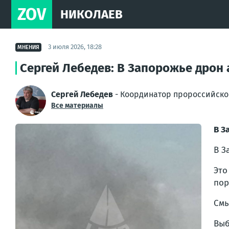
ZOV
НИКОЛАЕВ
3 июля 2026, 18:28
МНЕНИЯ
Сергей Лебедев: В Запорожье дрон
Сергей Лебедев
- Координатор пророссийско
Все материалы
В З
В З
Это
пор
Смы
Выб