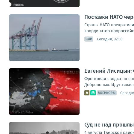
Поставки НАТО чер
Страны НАТО прекратили
координатор пророссийск
Сегодня, 02:03
СМИ
Евгений Лисицын: 
Фронтовая сводка по со
Доброполью. Идут тяжёлы
Сегодня
ВОЕНКОРЫ
Суд не над прошлы
4 августа Тверской рай