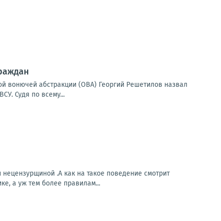
граждан
ой вонючей абстракции (ОВА) Георгий Решетилов назвал
У. Судя по всему...
 нецензурщиной .А как на такое поведение смотрит
е, а уж тем более правилам...