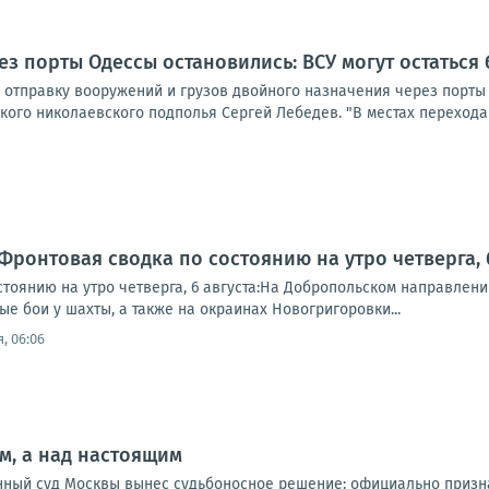
ез порты Одессы остановились: ВСУ могут остаться
 отправку вооружений и грузов двойного назначения через порты 
ого николаевского подполья Сергей Лебедев. "В местах перехода 
Фронтовая сводка по состоянию на утро четверга, 6
стоянию на утро четверга, 6 августа:На Добропольском направлен
е бои у шахты, а также на окраинах Новогригоровки...
, 06:06
м, а над настоящим
онный суд Москвы вынес судьбоносное решение: официально призн