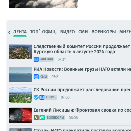
ЛЕНТА
ТОП
ОФИЦ.
ВИДЕО
СМИ
ВОЕНКОРЫ
МНЕ
Следственный комитет России продолжает
Курскую область в августе 2024 года
07:21
МНЕНИЯ
РИА Новости: Военные грузы НАТО встали н
07:21
СМИ
СК России продолжает расследование прес
07:06
ОФИЦ.
Евгений Лисицын: Фронтовая сводка по сост
06:06
ВОЕНКОРЫ
Страны НАТО прекратили поставки вооруже