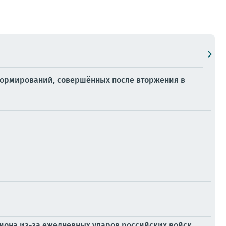
формирований, совершённых после вторжения в
иона из-за ежедневных ударов российских войск,