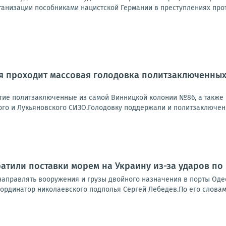
анизации пособниками нацистской Германии в преступлениях проти
я проходит массовая голодовка политзаключенных
тие политзаключенные из самой Винницкой колонии №86, а также 
ого и Лукьяновского СИЗО.Голодовку поддержали и политзаключенн
атили поставки морем на Украину из-за ударов по
направлять вооружения и грузы двойного назначения в порты Одес
рдинатор николаевского подполья Сергей Лебедев.По его словам, 