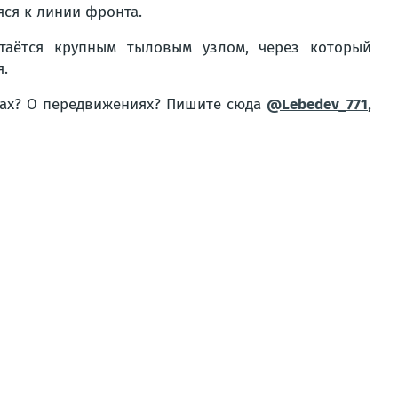
яся к линии фронта.
стаётся крупным тыловым узлом, через который
.
тах? О передвижениях? Пишите сюда
@Lebedev_771
,