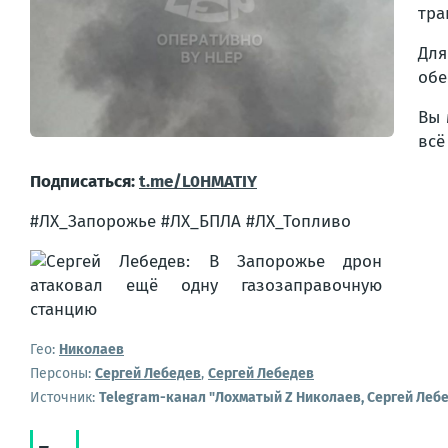
тра
Для
обе
Вы 
всё
Подписаться:
t.me/L0HMATIY
#ЛХ_Запорожье #ЛХ_БПЛА #ЛХ_Топливо
Гео:
Николаев
Персоны:
Сергей Лебедев
,
Сергей Лебедев
Источник:
Telegram-канал "Лохматый Z Николаев, Сергей Леб