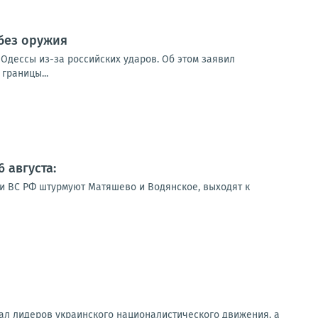
 без оружия
Одессы из-за российских ударов. Об этом заявил
границы...
 августа:
ии ВС РФ штурмуют Матяшево и Водянское, выходят к
ал лидеров украинского националистического движения, а