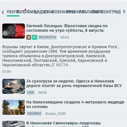
ЛЕНТА
ТОП
ОФИЦ.
ВИДЕО
СМИ
ВОЕНКОРЫ
МНЕНИЯ
ПАБЛИКИ
ФОТО
ЛОНГРИДЫ
Евгений Лисицын: Фронтовая сводка по
состоянию на утро субботы, 8 августа:
06:03
ВОЕНКОРЫ
Взрывы звучат в Киеве, Днепропетровске и Кривом Роге ,
сообщают украинские СМИ. Тем временем воздушная
тревога объявлена в Днепропетровской, Киевской,
Николаевской, Полтавской, Сумской, Харьковской и
Черниговской областях.//
ВЕСТИ
01:09
34 сухогруза за неделю. Одесса и Николаев
дорого платят за роль перевалочной базы ВСУ
00:18
СМИ
На Николаевщине создали 4-метрового медведя
из соломы
Вчера, 23:00
ПАБЛИКИ
В Николаеве Свинозавры-людоловы