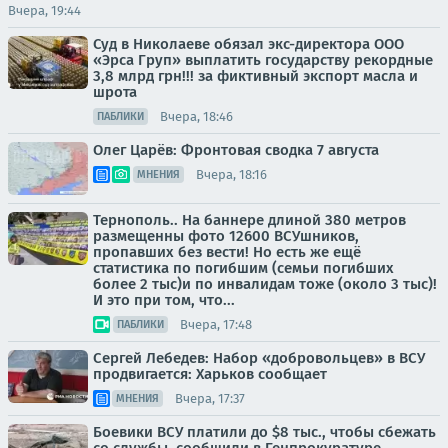
Вчера, 19:44
Суд в Николаеве обязал экс-директора ООО
«Эрса Груп» выплатить государству рекордные
3,8 млрд грн!!! за фиктивный экспорт масла и
шрота
Вчера, 18:46
ПАБЛИКИ
Олег Царёв: Фронтовая сводка 7 августа
Вчера, 18:16
МНЕНИЯ
Тернополь.. На баннере длиной 380 метров
размещенны фото 12600 ВСУшников,
пропавших без вести! Но есть же ещё
статистика по погибшим (семьи погибших
более 2 тыс)и по инвалидам тоже (около 3 тыс)!
И это при том, что...
Вчера, 17:48
ПАБЛИКИ
Сергей Лебедев: Набор «добровольцев» в ВСУ
продвигается: Харьков сообщает
Вчера, 17:37
МНЕНИЯ
Боевики ВСУ платили до $8 тыс., чтобы сбежать