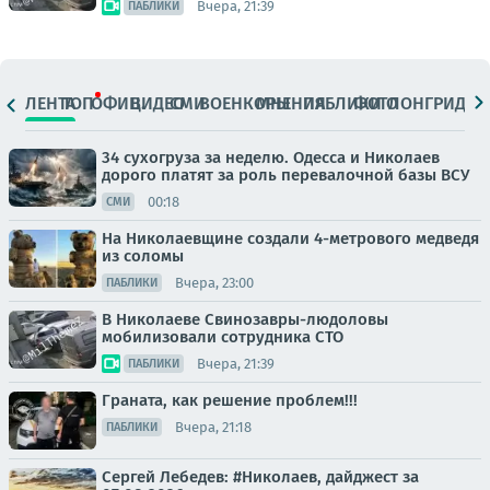
Вчера, 21:39
ПАБЛИКИ
ЛЕНТА
ТОП
ОФИЦ.
ВИДЕО
СМИ
ВОЕНКОРЫ
МНЕНИЯ
ПАБЛИКИ
ФОТО
ЛОНГРИДЫ
34 сухогруза за неделю. Одесса и Николаев
дорого платят за роль перевалочной базы ВСУ
00:18
СМИ
На Николаевщине создали 4-метрового медведя
из соломы
Вчера, 23:00
ПАБЛИКИ
В Николаеве Свинозавры-людоловы
мобилизовали сотрудника СТО
Вчера, 21:39
ПАБЛИКИ
Граната, как решение проблем!!!
Вчера, 21:18
ПАБЛИКИ
Сергей Лебедев: #Николаев, дайджест за