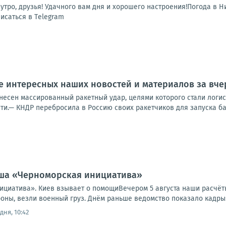
ро, друзья! Удачного вам дня и хорошего настроения!Погода в Никол
исаться в Тelegram
 интересных наших новостей и материалов за вчер
несен массированный ракетный удар, целями которого стали логис
ти.— КНДР перебросила в Россию своих ракетчиков для запуска бал
аша «Черноморская инициатива»
циатива». Киев взывает о помощиВечером 5 августа наши расчёт
ны, везли военный груз. Днём раньше ведомство показало кадры: 
дня, 10:42