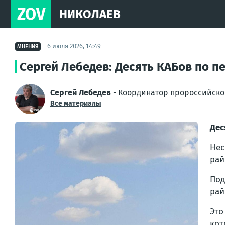
ZOV
НИКОЛАЕВ
6 июля 2026, 14:49
МНЕНИЯ
Сергей Лебедев: Десять КАБов по 
Сергей Лебедев
- Координатор пророссийско
Все материалы
Дес
Нес
рай
Под
рай
Это
кот