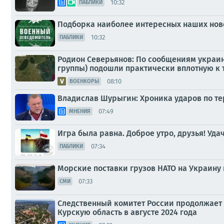
10:32
ПАБЛИКИ
Подборка наиболее интересных наших ново
10:32
ПАБЛИКИ
Родион Северьянов: По сообщениям украи
группы) подошли практически вплотную к 
08:10
ВОЕНКОРЫ
Владислав Шурыгин: Хроника ударов по тер
07:49
МНЕНИЯ
Игра была равна. Доброе утро, друзья! Уда
07:34
ПАБЛИКИ
Морские поставки грузов НАТО на Украину
07:33
СМИ
Следственный комитет России продолжает
Курскую область в августе 2024 года