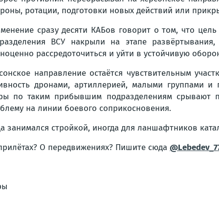
роны, ротации, подготовки новых действий или прикры
менение сразу десяти КАБов говорит о том, что цель
разделения ВСУ накрыли на этапе развёртывания,
ноценно рассредоточиться и уйти в устойчивую оборон
сонское направление остаётся чувствительным участ
ивность дронами, артиллерией, малыми группами и 
ры по таким прибывшим подразделениям срывают по
блему на линии боевого соприкосновения.
гда занимался стройкой, иногда для ланшафтников кат
 прилётах? О передвижениях? Пишите сюда
@Lebedev_7
ры