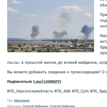
обо
При
под
пол
Хер
акт
Уда
про
пы.сы.: в прошлой жизни, до всякий майданов, ко
Вы можете добавить сведения о происходящем? О
Подписаться:
t.me/L0HMATIY
#ЛХ_Херсонскаяобласть #ЛХ_КАБ #ЛХ_Су34 #ЛХ_Уда
Гео:
Николаев
Персоны:
Сергей Лебедев
,
Сергей Лебедев