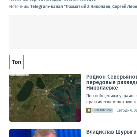
Источник:
Telegram-канал "Лохматый Z Николаев, Сергей Леб
Топ
Родион Северьяно
передовые развед
Николаевке
По сообщениям украинск
практически вплотную к
Сегодня, 08
ВОЕНКОРЫ
Владислав Шурыгин