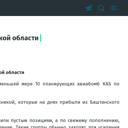
кой области
ой области
 меньшей мере 10 планирующих авиабомб КАБ по
хникой, которые на днях прибыли из Баштанского
м или пустым позициям, а по свежему пополнению,
ение. Такие группы обычно заходят для усиления