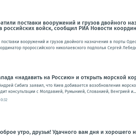
атили поставки вооружений и грузов двойного наз
в российских войск, сообщил РИА Новости коорди
 поставки вооружений и грузов двойного назначения в порты Одес
рдинатор пророссийского николаевского подполья Сергей Лебедев.
Запада «надавить на Россию» и открыть морской к
Андрей Сибига заявил, что Киев добивается возобновления морско
дит консультации с Молдавией, Румынией, Словакией, Венгрией и...
0:32
оброе утро, друзья! Удачного вам дня и хорошего 