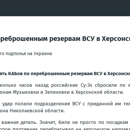
переброшенным резервам ВСУ в Херсонс
го подполья на Украине
ять КАБов по переброшенным резервам ВСУ в Херсонск
колько часов назад российские Су-34 сбросили по
онам Музыковки и Зеленовки в Херсонской области.
 удар попали подразделения ВСУ с приданной им те
она Николаевской области.
 важная деталь. Значит, били не просто по посадка
орое противник перебрасывал на херсонское направл