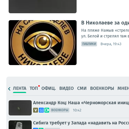
В Николаеве за од
На пляже Намыв «стрело
ул. Белой и стрелял там в
Вчера, 19:43
ПАБЛИКИ
ЛЕНТА
ТОП
ОФИЦ.
ВИДЕО
СМИ
ВОЕНКОРЫ
МНЕ
Александр Коц: Наша «Черноморская ини
10:42
ВОЕНКОРЫ
Сибига требует у Запада «надавить на Рос