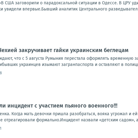
В США заговорили о парадоксальной ситуации в Одессе. В ЦРУ уди
и увидели впервые.Бывший аналитик Центрального разведывательн
Чехией закручивает гайки украинским беглецам
уждают, что с 5 августа Румыния перестала оформлять временную 
рибывших украинцев изымают загранпаспорта и оставляют в полици
8
ли инцидент с участием пьяного военного!!!
нка. Когда мать девочки пришла разобраться, вояка угрожал и ей
е отреагировали формально.Инцидент назвали «детским садом», а 
1