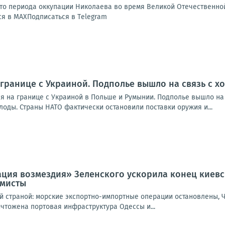
о периода оккупации Николаева во время Великой Отечественной
я в МАХПодписаться в Тelegram
 границе с Украиной. Подполье вышло на связь с 
я на границе с Украиной в Польше и Румынии. Подполье вышло на 
оды. Страны НАТО фактически остановили поставки оружия и...
ция возмездия» Зеленского ускорила конец киев
омисты
ой страной: морские экспортно-импортные операции остановлены, 
ичтожена портовая инфраструктура Одессы и...