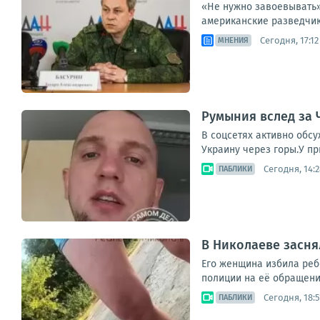
«Не нужно завоевывать»
американские разведчик
Сегодня, 17:12
МНЕНИЯ
Румыния вслед за 
В соцсетях активно обс
Украину через горы.У п
Сегодня, 14:2
ПАБЛИКИ
В Николаеве засня
Его женщина избила ребе
полиции на её обращени
Сегодня, 18:5
ПАБЛИКИ