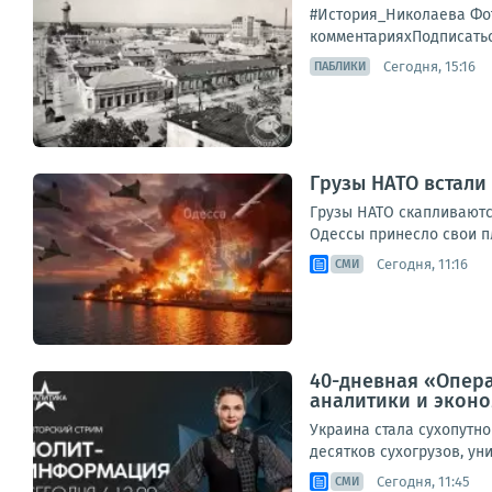
#История_Николаева Фот
комментарияхПодписатьс
Сегодня, 15:16
ПАБЛИКИ
Грузы НАТО встали
Грузы НАТО скапливаютс
Одессы принесло свои пл
Сегодня, 11:16
СМИ
40-дневная «Опера
аналитики и экон
Украина стала сухопутн
десятков сухогрузов, ун
Сегодня, 11:45
СМИ