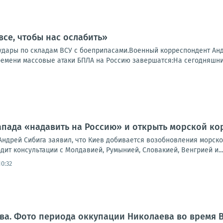
все, чтобы нас ослабить»
удары по складам ВСУ с боеприпасами.Военный корреспондент Андр
времени массовые атаки БПЛА на Россию завершатся:На сегодняшни
Запада «надавить на Россию» и открыть морской к
Андрей Сибига заявил, что Киев добивается возобновления морско
дит консультации с Молдавией, Румынией, Словакией, Венгрией и...
0:32
ва. Фото периода оккупации Николаева во время 