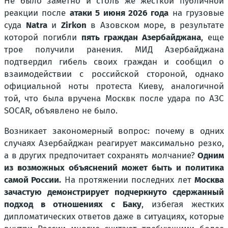
Не было заметно и столь же жесткой публичной
реакции после
атаки 5 июня 2026 года
на грузовые
суда
Natra
и
Zirkon
в Азовском море, в результате
которой погибли
пять граждан Азербайджана
, еще
трое получили ранения. МИД Азербайджана
подтвердил гибель своих граждан и сообщил о
взаимодействии с российской стороной, однако
официальной ноты протеста Киеву, аналогичной
той, что была вручена Москвк после удара по АЗС
SOCAR, объявлено не было.
Возникает закономерный вопрос: почему в одних
случаях Азербайджан реагирует максимально резко,
а в других предпочитает сохранять молчание?
Одним
из возможных объяснений может быть и политика
самой России.
На протяжении последних лет
Москва
зачастую демонстрирует подчеркнуто сдержанный
подход в отношениях с Баку
, избегая жестких
дипломатических ответов даже в ситуациях, которые