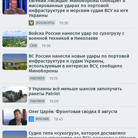
Евгений Лисицын: Минобороны сообщает о
массированных ударах по портовой
инфраструктуре и морским судам ВСУ на юге
Украины
19:30
ВОЕНКОРЫ
Войска России нанесли удар по сухогрузу с
военной техникой в Николаеве
19:30
СМИ
ВС России нанесли новые удары по портовой
инфраструктуре и судам Украины,
используемым в интересах ВСУ, сообщило
Минобороны
19:15
ПАБЛИКИ
У Украины всё меньше шансов заполучить
ракеты Patriot
19:09
ПАБЛИКИ
Олег Царёв: Фронтовая сводка 8 августа
18:45
МНЕНИЯ
Судно типа «сухогруз», которое доставляло