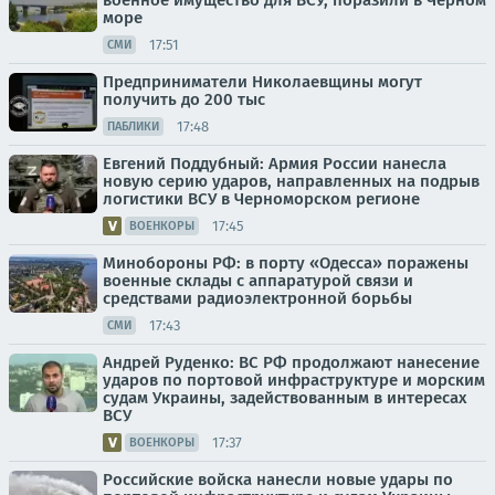
военное имущество для ВСУ, поразили в Чёрном
море
17:51
СМИ
Предприниматели Николаевщины могут
получить до 200 тыс
17:48
ПАБЛИКИ
Евгений Поддубный: Армия России нанесла
новую серию ударов, направленных на подрыв
логистики ВСУ в Черноморском регионе
17:45
ВОЕНКОРЫ
Минобороны РФ: в порту «Одесса» поражены
военные склады с аппаратурой связи и
средствами радиоэлектронной борьбы
17:43
СМИ
Андрей Руденко: ВС РФ продолжают нанесение
ударов по портовой инфраструктуре и морским
судам Украины, задействованным в интересах
ВСУ
17:37
ВОЕНКОРЫ
Российские войска нанесли новые удары по