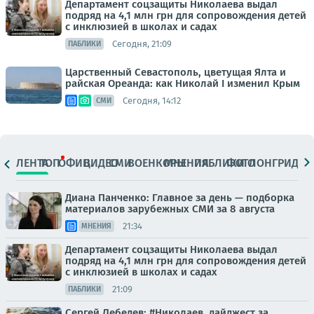
Департамент соцзащиты Николаева выдал
подряд на 4,1 млн грн для сопровождения детей
с инклюзией в школах и садах
Сегодня, 21:09
ПАБЛИКИ
Царственный Севастополь, цветущая Ялта и
райская Ореанда: как Николай I изменил Крым
Сегодня, 14:12
СМИ
ЛЕНТА
ТОП
ОФИЦ.
ВИДЕО
СМИ
ВОЕНКОРЫ
МНЕНИЯ
ПАБЛИКИ
ФОТО
ЛОНГРИДЫ
Диана Панченко: Главное за день — подборка
материалов зарубежных СМИ за 8 августа
21:34
МНЕНИЯ
Департамент соцзащиты Николаева выдал
подряд на 4,1 млн грн для сопровождения детей
с инклюзией в школах и садах
21:09
ПАБЛИКИ
Сергей Лебедев: #Николаев, дайджест за