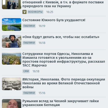
отношений с Киевом, в т.ч. в формате поставки
природного газа на Украину
16:25
ВОЕНКОРЫ
Состояние Южного Буга ухудшается!
16:19
ПАБЛИКИ
«Они будут делать все, чтобы нас ослабить»
16:18
ПАБЛИКИ
Сотрудники портов Одессы, Николаева и
Измаила готовятся к увольнениям из-за
простоев портовой инфраструктуры, рассказал
ТАСС Марочко
16:18
СМИ
#История_Николаева. Фото периода оккупации
Николаева во время Великой Отечественной
войны
15:16
ПАБЛИКИ
Румыния вслед за Чехией закручивает гайки
украинским беглецам