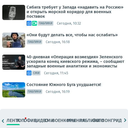
Сибига требует у Запада «надавить на Россию»
и открыть морской коридор для военных
поставок
Сегодня, 10:32
ПАБЛИКИ
«Они будут делать все, чтобы нас ослабить»
Сегодня, 16:18
ПАБЛИКИ
40-дневная «Операция возмездия» Зеленского
ускорила конец киевского режима, – сообщают
западные военные аналитики и экономисты
Сегодня, 11:45
СМИ
Состояние Южного Буга ухудшается!
Сегодня, 16:19
ПАБЛИКИ
ЛЕНТА
ТОП
ОФИЦ.
ВИДЕО
СМИ
ВОЕНКОРЫ
МНЕНИЯ
ПАБЛИКИ
ФОТО
ЛОНГРИДЫ