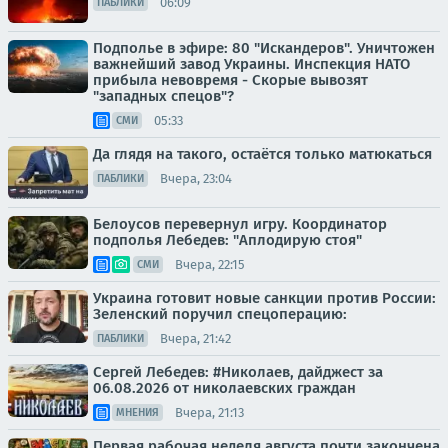
06:09
ПАБЛИКИ
Подполье в эфире: 80 "Искандеров". Уничтожен
важнейший завод Украины. Инспекция НАТО
прибыла невовремя - Скорые вывозят
"западных спецов"?
05:33
СМИ
Да глядя на такого, остаётся только матюкаться
Вчера, 23:04
ПАБЛИКИ
Белоусов перевернул игру. Координатор
подполья Лебедев: "Аплодирую стоя"
Вчера, 22:15
СМИ
Украина готовит новые санкции против России:
Зеленский поручил спецоперацию:
Вчера, 21:42
ПАБЛИКИ
Сергей Лебедев: #Николаев, дайджест за
06.08.2026 от николаевских граждан
Вчера, 21:13
МНЕНИЯ
Первая рабочая неделя августа почти закончена