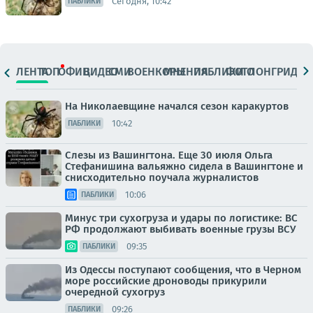
Сегодня, 10:42
ПАБЛИКИ
ЛЕНТА
ТОП
ОФИЦ.
ВИДЕО
СМИ
ВОЕНКОРЫ
МНЕНИЯ
ПАБЛИКИ
ФОТО
ЛОНГРИДЫ
На Николаевщине начался сезон каракуртов
10:42
ПАБЛИКИ
Слезы из Вашингтона. Еще 30 июля Ольга
Стефанишина вальяжно сидела в Вашингтоне и
снисходительно поучала журналистов
10:06
ПАБЛИКИ
Минус три сухогруза и удары по логистике: ВС
РФ продолжают выбивать военные грузы ВСУ
09:35
ПАБЛИКИ
Из Одессы поступают сообщения, что в Черном
море российские дроноводы прикурили
очередной сухогруз
09:26
ПАБЛИКИ