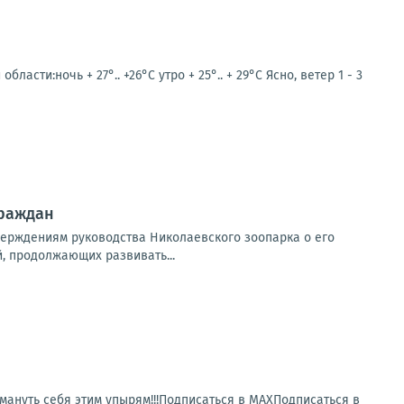
сти:ночь + 27°.. +26°С утро + 25°.. + 29°С Ясно, ветер 1 - 3
граждан
верждениям руководства Николаевского зоопарка о его
, продолжающих развивать...
ануть себя этим упырям!!!Подписаться в МАХПодписаться в