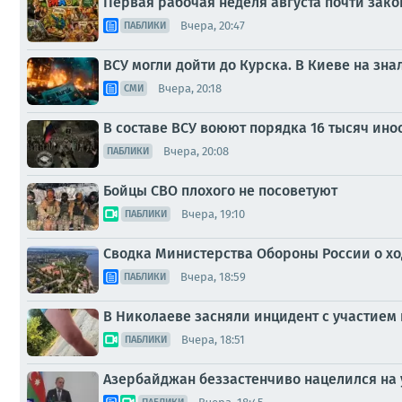
Первая рабочая неделя августа почти зак
Вчера, 20:47
ПАБЛИКИ
ВСУ могли дойти до Курска. В Киеве на зна
Вчера, 20:18
СМИ
В составе ВСУ воюют порядка 16 тысяч инос
Вчера, 20:08
ПАБЛИКИ
Бойцы СВО плохого не посоветуют
Вчера, 19:10
ПАБЛИКИ
Сводка Министерства Обороны России о ход
Вчера, 18:59
ПАБЛИКИ
В Николаеве засняли инцидент с участием п
Вчера, 18:51
ПАБЛИКИ
Азербайджан беззастенчиво нацелился на