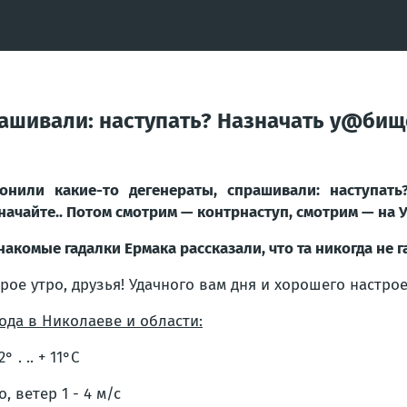
ашивали: наступать? Назначать у@бище
онили какие-то дегенераты, спрашивали: наступать
начайте.. Потом смотрим — контрнаступ, смотрим — на
накомые гадалки Ермака рассказали, что та никогда не 
рое утро, друзья! Удачного вам дня и хорошего настрое
ода в Николаеве и области:
22° . .. + 11°С
о, ветер 1 - 4 м/с