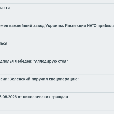
ласти
тожен важнейший завод Украины. Инспекция НАТО прибыла
ться
одполья Лебедев: "Аплодирую стоя"
ссии: Зеленский поручил спецоперацию:
6.08.2026 от николаевских граждан