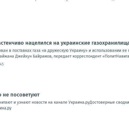
стенчиво нацелился на украинские газохранилища
ван в поставках газа «в дружескую Украину» и использовании ее 
айжана Джейхун Байрамов, передает корреспондент «ПолитНавигат
:45
о не посоветуют
читают и узнают новости на канале Украина.руДостоверные сводк
ина.ру