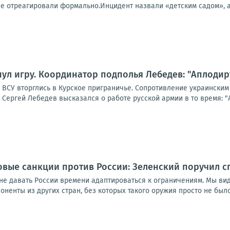
е отреагировали формально.Инцидент назвали «детским садом», а 
ул игру. Координатор подполья Лебедев: "Аплодир
а ВСУ вторглись в Курское приграничье. Сопротивление украински
Сергей Лебедев высказался о работе русской армии в то время: "Ап
овые санкции против России: Зеленский поручил 
не давать России времени адаптироваться к ограничениям. Мы вид
ненты из других стран, без которых такого оружия просто не было б