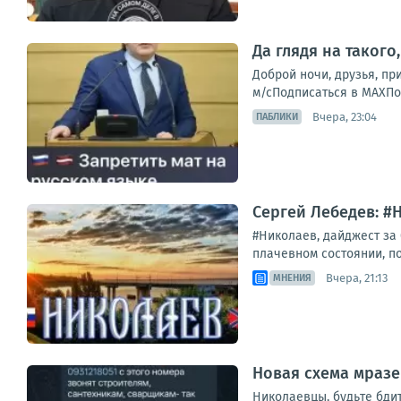
Да глядя на такого
Доброй ночи, друзья, при
м/сПодписаться в МАХПо
Вчера, 23:04
ПАБЛИКИ
Сергей Лебедев: #
#Николаев, дайджест за
плачевном состоянии, по
Вчера, 21:13
МНЕНИЯ
Новая схема мразе
Николаевцы, будьте бди