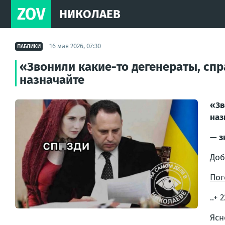
ZOV
НИКОЛАЕВ
16 мая 2026, 07:30
ПАБЛИКИ
«Звонили какие-то дегенераты, спр
назначайте
«Зв
наз
— з
Доб
Пог
..+ 
Ясн