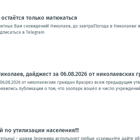
, остаётся только матюкаться
ятных Вам сновидений! Николаев, до завтра!Погода в Николаеве и обла
дписаться в Тelegram
Николаев, дайджест за 06.08.2026 от николаевских 
 06.08.2026 от николаевских граждан Вразрез всем предыдущим ут
явились публикации о том, что зоопарк вошёл в число учреждений
й по утилизации населения!!!
тельны! – шавки Зережима используют любые «схемы»!Не дайте обм