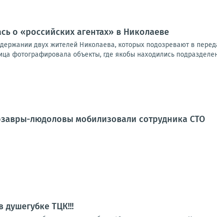
ась о «российских агентах» в Николаеве
адержании двух жителей Николаева, которых подозревают в передач
ица фотографировала объекты, где якобы находились подразделени
озавры-людоловы мобилизовали сотрудника СТО
 душегубке ТЦК!!!