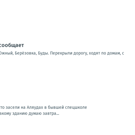
 сообщает
жный, Берёзовка, Буды. Перекрыли дорогу, ходят по домам, с
 что засели на Аляудах в бывшей спецшколе
акому зданию думаю завтра...