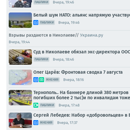
Вчера, 19:46
ПАБЛИКИ
Белый шум НАТО: альянс напрямую участву
Вчера, 19:46
ПАБЛИКИ
Взрывы раздаются в Николаеве//
Украина.ру
Вчера, 19:44
Суд в Николаеве обязал экс-директора ООО
Вчера, 18:46
ПАБЛИКИ
Олег Царёв: Фронтовая сводка 7 августа
Вчера, 18:16
МНЕНИЯ
Тернополь.. На баннере длиной 380 метров
погибших более 2 тыс)и по инвалидам тоже (о
Вчера, 17:48
ПАБЛИКИ
Сергей Лебедев: Набор «добровольцев» в 
Вчера, 17:37
МНЕНИЯ