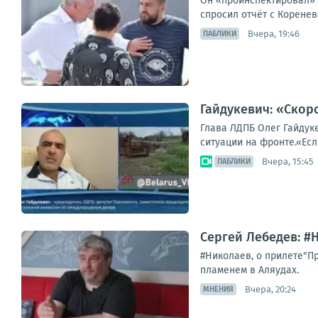
Он «проинспектировал» р
спросил отчёт с Коренева
Вчера, 19:46
ПАБЛИКИ
Гайдукевич: «Скор
Глава ЛДПБ Олег Гайдук
ситуации на фронте.«Ес
Вчера, 15:45
ПАБЛИКИ
Сергей Лебедев: #Н
#Николаев, о прилете"П
пламенем в Аляудах.
Вчера, 20:24
МНЕНИЯ