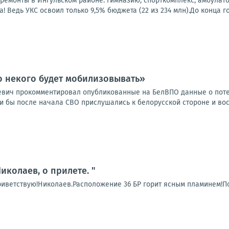
емонты в Ингульском районе: гимназию, спорткомплекс, амбулатор
! Ведь УКС освоил только 9,5% бюджета (22 из 234 млн).До конца год
о некого будет мобилизовывать»
евич прокомментировал опубликованные на БелВПО данные о поте
ли бы после начала СВО прислушались к белорусской стороне и во
иколаев, о прилете. "
риветствую!Николаев.Расположение 36 БР горит ясным пламинем!По