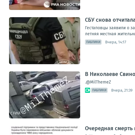
СБУ снова отчитал
Гестаповцы заявили о з
летняя местная жительн
Вчера, 14:17
ПАБЛИКИ
В Николаеве Свин
.@MilThemeZ
Вчера, 21:39
ПАБЛИКИ
Очередная смерть в