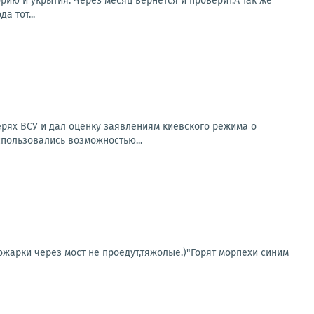
ию и укрытия. Через месяц вернётся и проверит.А так же
а тот...
рях ВСУ и дал оценку заявлениям киевского режима о
спользовались возможностью...
жарки через мост не проедут,тяжолые.)"Горят морпехи синим