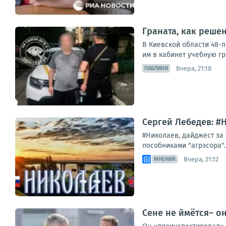
Граната, как решен
В Киевской области 48-
им в кабинет учебную гр
Вчера, 21:18
ПАБЛИКИ
Сергей Лебедев: #Н
#Николаев, дайджест за 
пособниками "агрэсора".
Вчера, 21:12
МНЕНИЯ
Сене не ймётся– о