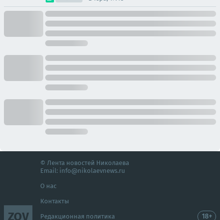
© Лента новостей Николаева
Email:
info@nikolaevnews.ru
О нас
Контакты
ZOV
18+
Редакционная политика