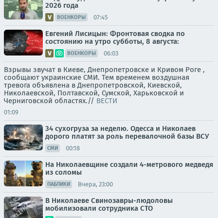
2026 года
07:45
ВОЕНКОРЫ
Евгений Лисицын: Фронтовая сводка по
состоянию на утро субботы, 8 августа:
06:03
ВОЕНКОРЫ
Взрывы звучат в Киеве, Днепропетровске и Кривом Роге ,
сообщают украинские СМИ. Тем временем воздушная
тревога объявлена в Днепропетровской, Киевской,
Николаевской, Полтавской, Сумской, Харьковской и
Черниговской областях.//
ВЕСТИ
01:09
34 сухогруза за неделю. Одесса и Николаев
дорого платят за роль перевалочной базы ВСУ
00:18
СМИ
На Николаевщине создали 4-метрового медведя
из соломы
Вчера, 23:00
ПАБЛИКИ
В Николаеве Свинозавры-людоловы
мобилизовали сотрудника СТО