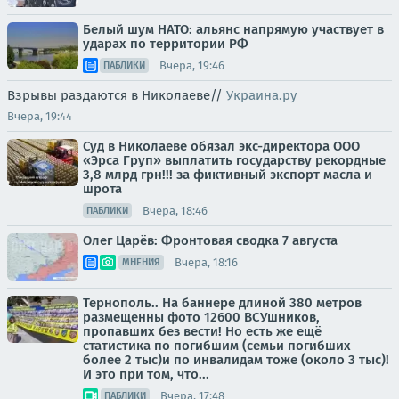
Белый шум НАТО: альянс напрямую участвует в
ударах по территории РФ
Вчера, 19:46
ПАБЛИКИ
Взрывы раздаются в Николаеве//
Украина.ру
Вчера, 19:44
Суд в Николаеве обязал экс-директора ООО
«Эрса Груп» выплатить государству рекордные
3,8 млрд грн!!! за фиктивный экспорт масла и
шрота
Вчера, 18:46
ПАБЛИКИ
Олег Царёв: Фронтовая сводка 7 августа
Вчера, 18:16
МНЕНИЯ
Тернополь.. На баннере длиной 380 метров
размещенны фото 12600 ВСУшников,
пропавших без вести! Но есть же ещё
статистика по погибшим (семьи погибших
более 2 тыс)и по инвалидам тоже (около 3 тыс)!
И это при том, что...
Вчера, 17:48
ПАБЛИКИ