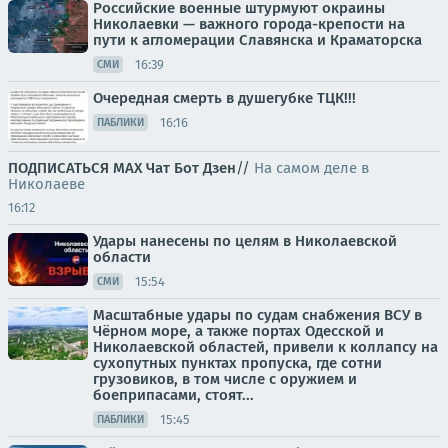
Российские военные штурмуют окраины
Николаевки — важного города-крепости на
пути к агломерации Славянска и Краматорска
16:39
СМИ
Очередная смерть в душегубке ТЦК!!!
16:16
ПАБЛИКИ
ПОДПИСАТЬСЯ
МАХ
Чат
Бот
Дзен
//
На самом деле в
Николаеве
16:12
Удары нанесены по целям в Николаевской
области
15:54
СМИ
Масштабные удары по судам снабжения ВСУ в
Чёрном море, а также портах Одесской и
Николаевской областей, привели к коллапсу на
сухопутных пунктах пропуска, где сотни
грузовиков, в том числе с оружием и
боеприпасами, стоят...
15:45
ПАБЛИКИ