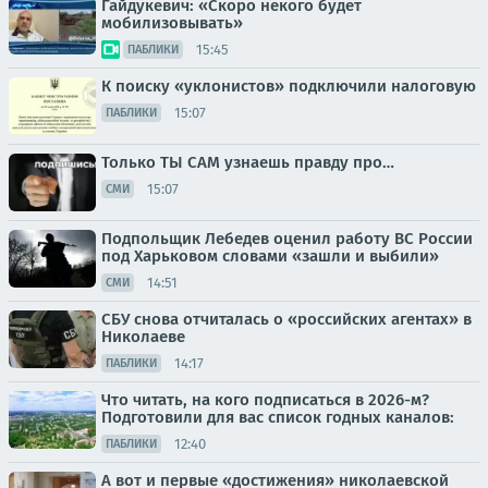
Гайдукевич: «Скоро некого будет
мобилизовывать»
15:45
ПАБЛИКИ
К поиску «уклонистов» подключили налоговую
15:07
ПАБЛИКИ
Только ТЫ САМ узнаешь правду про…
15:07
СМИ
Подпольщик Лебедев оценил работу ВС России
под Харьковом словами «зашли и выбили»
14:51
СМИ
СБУ снова отчиталась о «российских агентах» в
Николаеве
14:17
ПАБЛИКИ
Что читать, на кого подписаться в 2026-м?
Подготовили для вас список годных каналов:
12:40
ПАБЛИКИ
А вот и первые «достижения» николаевской