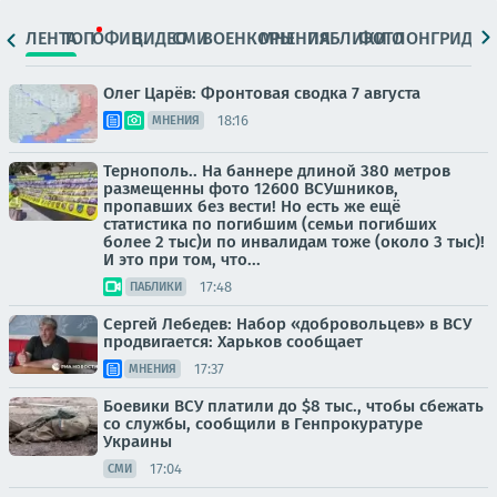
ЛЕНТА
ТОП
ОФИЦ.
ВИДЕО
СМИ
ВОЕНКОРЫ
МНЕНИЯ
ПАБЛИКИ
ФОТО
ЛОНГРИДЫ
Олег Царёв: Фронтовая сводка 7 августа
18:16
МНЕНИЯ
Тернополь.. На баннере длиной 380 метров
размещенны фото 12600 ВСУшников,
пропавших без вести! Но есть же ещё
статистика по погибшим (семьи погибших
более 2 тыс)и по инвалидам тоже (около 3 тыс)!
И это при том, что...
17:48
ПАБЛИКИ
Сергей Лебедев: Набор «добровольцев» в ВСУ
продвигается: Харьков сообщает
17:37
МНЕНИЯ
Боевики ВСУ платили до $8 тыс., чтобы сбежать
со службы, сообщили в Генпрокуратуре
Украины
17:04
СМИ