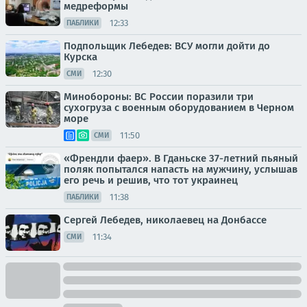
медреформы
12:33
ПАБЛИКИ
Подпольщик Лебедев: ВСУ могли дойти до
Курска
12:30
СМИ
Минобороны: ВС России поразили три
сухогруза с военным оборудованием в Черном
море
11:50
СМИ
«Френдли фаер». В Гданьске 37-летний пьяный
поляк попытался напасть на мужчину, услышав
его речь и решив, что тот украинец
11:38
ПАБЛИКИ
Сергей Лебедев, николаевец на Донбассе
11:34
СМИ